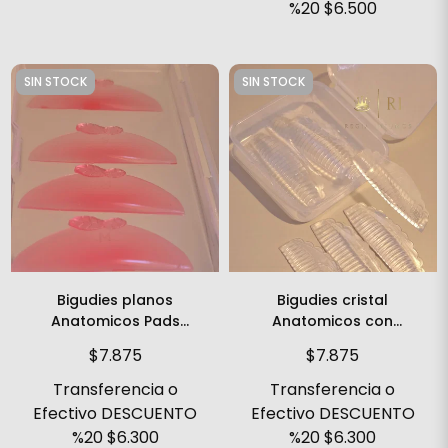
%20
$6.500
SIN STOCK
SIN STOCK
Bigudies planos
Bigudies cristal
Anatomicos Pads
Anatomicos con
Calidad Premium
ranura curva L Pads
$7.875
$7.875
Calidad Premium
Transferencia o
Transferencia o
Efectivo DESCUENTO
Efectivo DESCUENTO
%20
$6.300
%20
$6.300