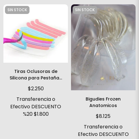
SIN STOCK
SIN STOCK
Tiras Oclusoras de
Silicona para Pestañas
3 pares cinta bigudie
$2.250
lifting
Transferencia o
Bigudies Frozen
Anatomicos
Efectivo DESCUENTO
%20
$1.800
$8.125
Transferencia o
Efectivo DESCUENTO