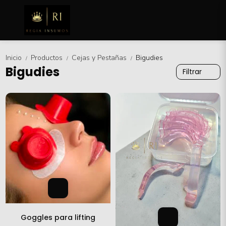
Inicio
Productos
Cejas y Pestañas
Bigudies
/
/
/
Bigudies
Filtrar
Goggles para lifting