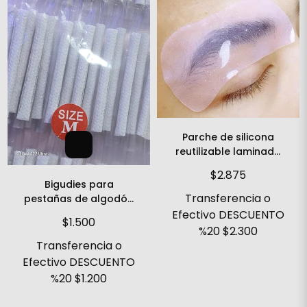
Parche de silicona
reutilizable laminado
bigudies
$2.875
Bigudies para
Transferencia o
pestañas de algodón
talle M
Efectivo DESCUENTO
$1.500
%20
$2.300
Transferencia o
Efectivo DESCUENTO
%20
$1.200