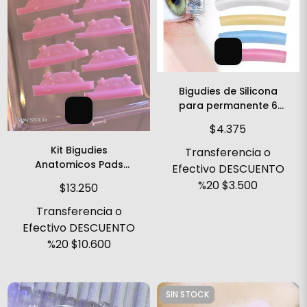
Bigudies de Silicona
para permanente 6
pares
$4.375
Kit Bigudies
Transferencia o
Anatomicos Pads
Efectivo DESCUENTO
Chanchitos Calidad
%20
$3.500
$13.250
Premium
Transferencia o
Efectivo DESCUENTO
%20
$10.600
SIN STOCK