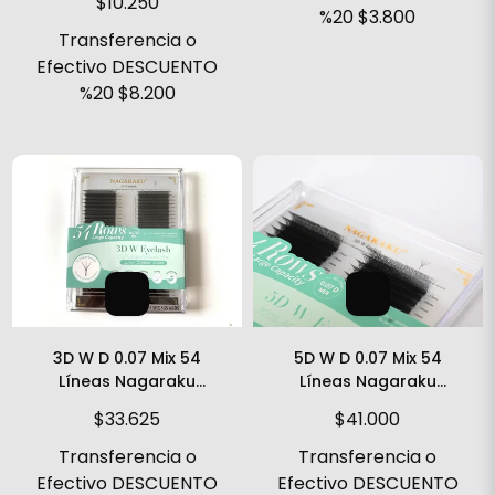
$10.250
%20
$3.800
Transferencia o
Efectivo DESCUENTO
%20
$8.200
3D W D 0.07 Mix 54
5D W D 0.07 Mix 54
Líneas Nagaraku
Líneas Nagaraku
Fibras Pestañas
Fibras Pestañas
$33.625
$41.000
Tecnológicas
Tecnológicas
Transferencia o
Transferencia o
Efectivo DESCUENTO
Efectivo DESCUENTO