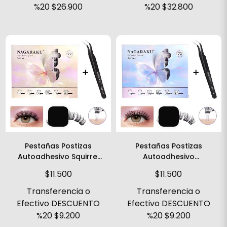
%20
$26.900
%20
$32.800
Pestañas Postizas
Pestañas Postizas
Autoadhesivo Squirrel
Autoadhesivo
Cluster Nagaraku
Sunflower Cluster
$11.500
$11.500
Nagaraku
Transferencia o
Transferencia o
Efectivo DESCUENTO
Efectivo DESCUENTO
%20
$9.200
%20
$9.200